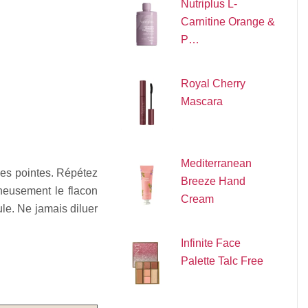
Nutriplus L-
Carnitine Orange &
P…
Royal Cherry
Mascara
Mediterranean
les pointes. Répétez
Breeze Hand
gneusement le flacon
Cream
le. Ne jamais diluer
Infinite Face
Palette Talc Free