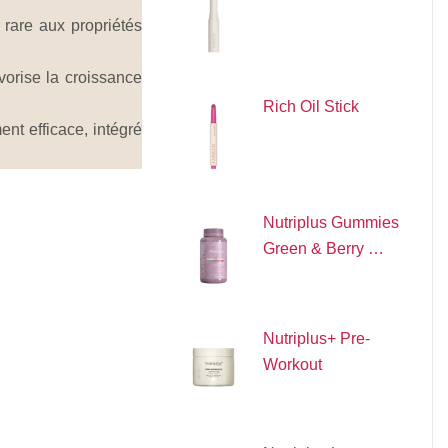
 rare aux propriétés
vorise la croissance
Rich Oil Stick
ent efficace, intégré
Nutriplus Gummies
Green & Berry …
Nutriplus+ Pre-
Workout