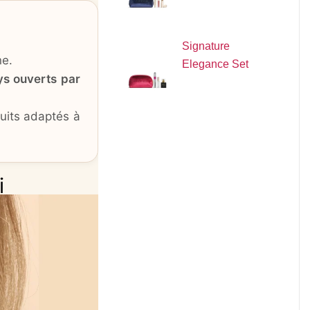
Signature
ne.
Elegance Set
ys ouverts par
duits adaptés à
i