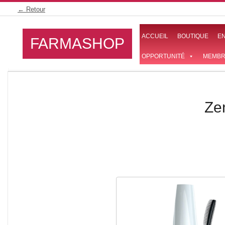
Skip
← Retour
to
content
ACCUEIL
BOUTIQUE
E
FARMASHOP
OPPORTUNITÉ
MEMBR
Ze