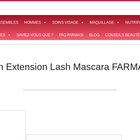
NSEMBLES
HOMMES
SOINS VISAGE
MAQUILLAGE
NUTRIP
ES
SAVIEZ-VOUS QUE ?
FAQ FARMASI
BLOG
CONSEILS BEAUTÉ
n Extension Lash Mascara FARM