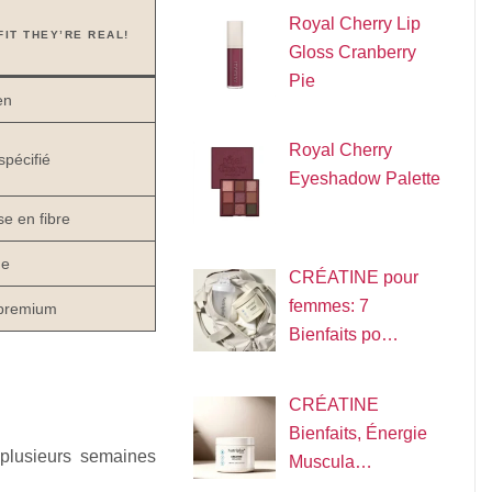
Royal Cherry Lip
FIT THEY’RE REAL!
Gloss Cranberry
Pie
en
Royal Cherry
pécifié
Eyeshadow Palette
e en fibre
e
CRÉATINE pour
femmes: 7
 premium
Bienfaits po…
CRÉATINE
Bienfaits, Énergie
 plusieurs semaines
Muscula…