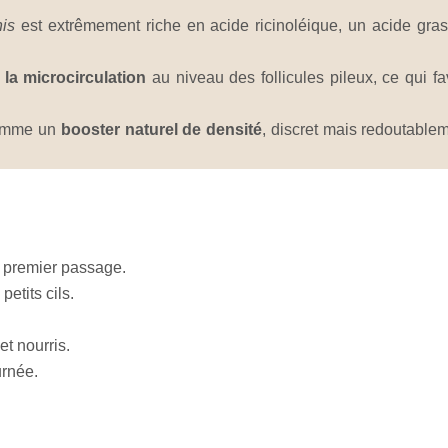
is
est extrêmement riche en acide ricinoléique, un acide gras
la microcirculation
au niveau des follicules pileux, ce qui fa
 comme un
booster naturel de densité
, discret mais redoutablem
e premier passage.
etits cils.
et nourris.
urnée.