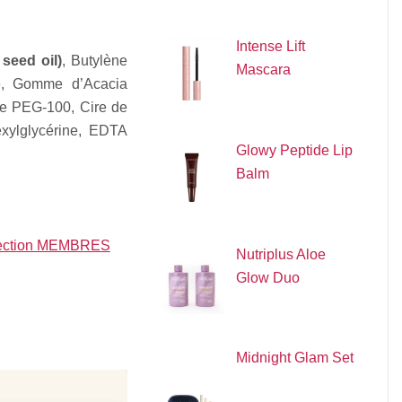
Intense Lift
seed oil)
, Butylène
Mascara
ne, Gomme d’Acacia
 de PEG-100, Cire de
exylglycérine, EDTA
Glowy Peptide Lip
Balm
a section MEMBRES
Nutriplus Aloe
Glow Duo
Midnight Glam Set