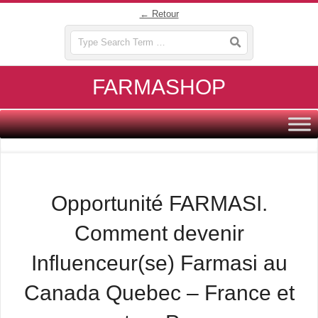
Skip
← Retour
to
Search
content
FARMASHOP
Primary
Navigation
Menu
Opportunité FARMASI.
Comment devenir
Influenceur(se) Farmasi au
Canada Quebec – France et