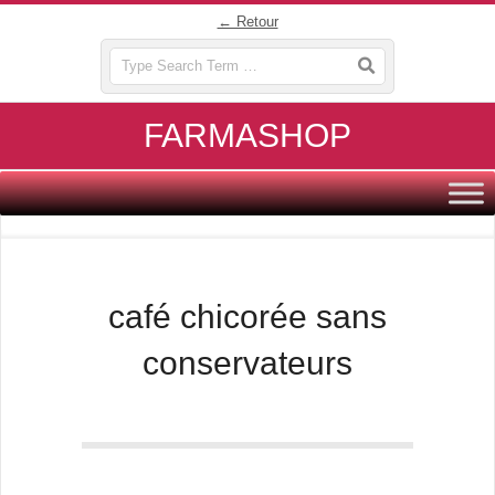
Skip
← Retour
to
Search
content
FARMASHOP
Primary
Navigation
Menu
café chicorée sans
conservateurs