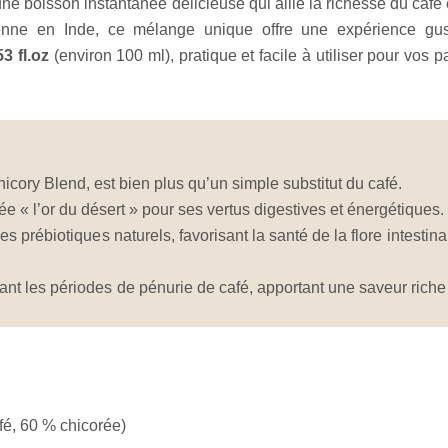
ne boisson instantanée délicieuse qui allie la richesse du café
enne en Inde, ce mélange unique offre une expérience gust
53 fl.oz
(environ 100 ml), pratique et facile à utiliser pour vos
hicory Blend, est bien plus qu’un simple substitut du café.
e « l’or du désert » pour ses vertus digestives et énergétiques.
des prébiotiques naturels, favorisant la santé de la flore intesti
ant les périodes de pénurie de café, apportant une saveur riche
fé, 60 % chicorée)