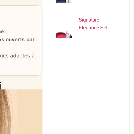
Signature
Elegance Set
ne.
ys ouverts par
duits adaptés à
i