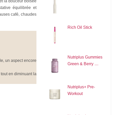
 et la douceur boisée
ative équilibrée et
 pauses café, chaudes
Rich Oil Stick
Nutriplus Gummies
nale, un aspect encore
Green & Berry …
 tout en diminuant la
Nutriplus+ Pre-
Workout