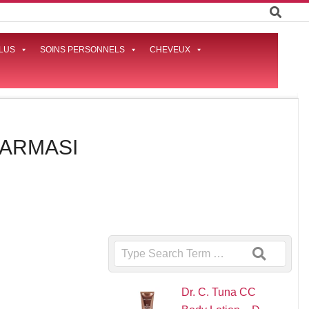
LUS
SOINS PERSONNELS
CHEVEUX
Prima
Naviga
Menu
 FARMASI
Search
Dr. C. Tuna CC