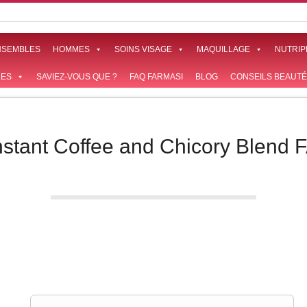
NSEMBLES
HOMMES
SOINS VISAGE
MAQUILLAGE
NUTRIP
ES
SAVIEZ-VOUS QUE ?
FAQ FARMASI
BLOG
CONSEILS BEAUTÉ
Instant Coffee and Chicory Blend