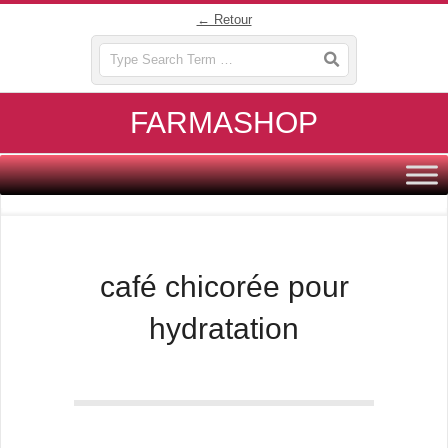
Skip
← Retour
to
Search
content
FARMASHOP
Primary
Navigation
Menu
café chicorée pour
hydratation