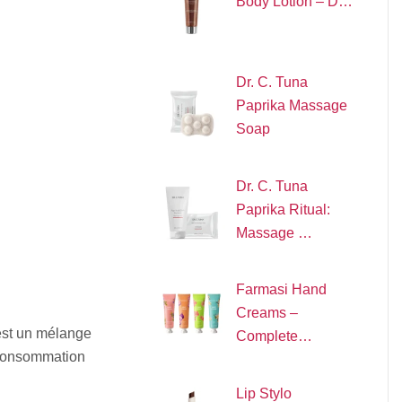
Body Lotion – D…
Dr. C. Tuna
Paprika Massage
Soap
Dr. C. Tuna
Paprika Ritual:
Massage …
Farmasi Hand
Creams –
est un mélange
Complete…
e consommation
Lip Stylo