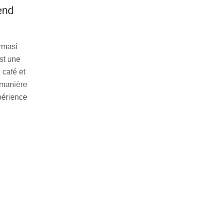
end
rmasi
st une
 café et
 manière
périence