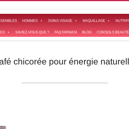
NSEMBLES
HOMMES
SOINS VISAGE
MAQUILLAGE
NUTRIP
ES
SAVIEZ-VOUS QUE ?
FAQ FARMASI
BLOG
CONSEILS BEAUTÉ
afé chicorée pour énergie naturel