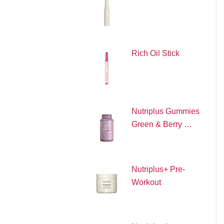
Rich Oil Stick
Nutriplus Gummies
Green & Berry …
Nutriplus+ Pre-
Workout