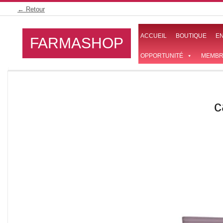
Skip
← Retour
to
content
ACCUEIL
BOUTIQUE
E
FARMASHOP
OPPORTUNITÉ
MEMBR
c