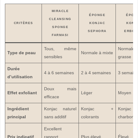
MIRACLE
ÉPONGE
ÉPON
CLEANSING
CRITÈRES
KONJAC
KONJ
SPONGE
SEPHORA
ERBOR
FARMASI
Tous, même
Norma
Type de peau
Normale à mixte
sensibles
grasse
Durée
4 à 6 semaines
2 à 4 semaines
3 semain
d’utilisation
Doux mais
Effet exfoliant
Léger
Moyen
efficace
Ingrédient
Konjac naturel
Konjac +
Konj
principal
sans additif
colorants
charbon
Excellent
Prix indicatif
rapport
Plus élevé
Élevé