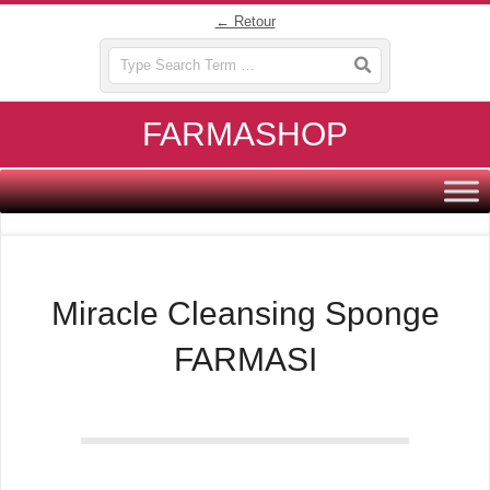
Skip
← Retour
to
Search
content
FARMASHOP
Primary
Navigation
Menu
Miracle Cleansing Sponge
FARMASI