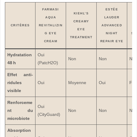
FARMASI
ESTÉE
KIEHL’S
AQUA
LAUDER
C
CREAMY
CRITÈRES
REVITALIZIN
ADVANCED
M
EYE
G EYE
NIGHT
SU
TREATMENT
CREAM
REPAIR EYE
Hydratation
Oui
Non
Non
No
48 h
(PatcH2O)
Effet anti-
ridules
Oui
Moyenne
Oui
Fai
visible
Renforceme
Oui
nt du
Non
Non
No
(CityGuard)
microbiote
Absorption