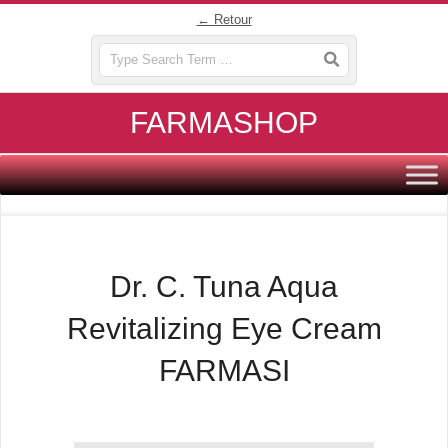
Skip
← Retour
to
Search
content
FARMASHOP
Primary
Navigation
Menu
Dr. C. Tuna Aqua
Revitalizing Eye Cream
FARMASI