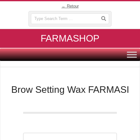
Skip
← Retour
to
Search
content
FARMASHOP
Primary
Navigation
Menu
Brow Setting Wax FARMASI