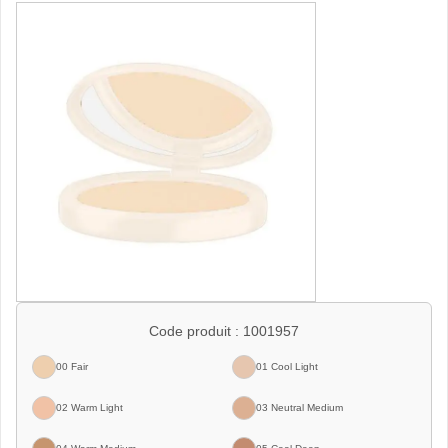
Code produit :
1001957
00 Fair
01 Cool Light
02 Warm Light
03 Neutral Medium