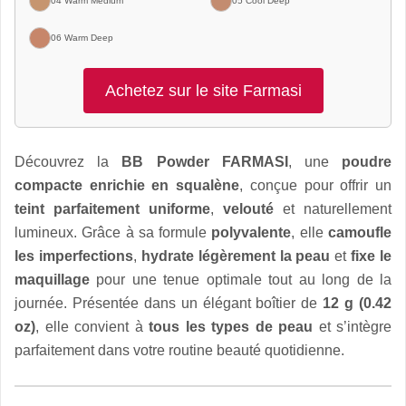
04 Warm Medium
05 Cool Deep
06 Warm Deep
Achetez sur le site Farmasi
Découvrez la
BB Powder FARMASI
, une
poudre
compacte enrichie en squalène
, conçue pour offrir un
teint parfaitement uniforme
,
velouté
et naturellement
lumineux. Grâce à sa formule
polyvalente
, elle
camoufle
les imperfections
,
hydrate légèrement la peau
et
fixe le
maquillage
pour une tenue optimale tout au long de la
journée. Présentée dans un élégant boîtier de
12 g (0.42
oz)
, elle convient à
tous les types de peau
et s’intègre
parfaitement dans votre routine beauté quotidienne.