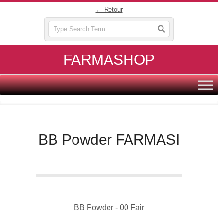
Skip
← Retour
to
Search
content
FARMASHOP
Primary
Navigation
Menu
BB Powder FARMASI
BB Powder - 00 Fair