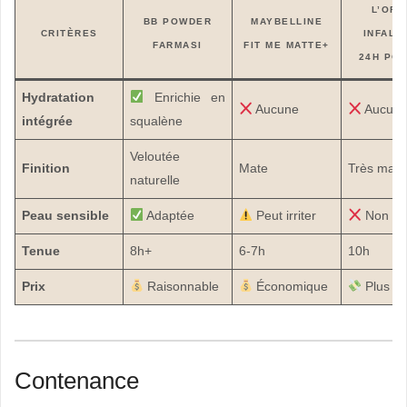
L’ORÉ
BB POWDER
MAYBELLINE
CRITÈRES
INFALL
FARMASI
FIT ME MATTE+
24H PO
Hydratation
Enrichie en
Aucune
Aucun
intégrée
squalène
Veloutée
Finition
Mate
Très mate
naturelle
Peau sensible
Adaptée
Peut irriter
Non ad
Tenue
8h+
6-7h
10h
Prix
Raisonnable
Économique
Plus él
Contenance