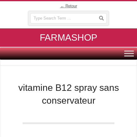
Skip
← Retour
to
Search
content
FARMASHOP
Primary
Navigation
Menu
vitamine B12 spray sans
conservateur