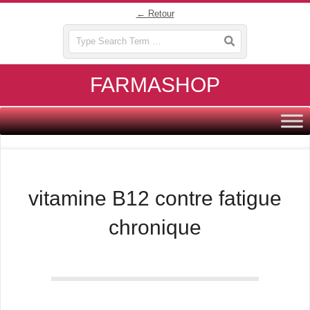
Skip
← Retour
to
Search
content
FARMASHOP
Primary
Navigation
Menu
vitamine B12 contre fatigue
chronique