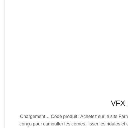
VFX 
2025-
Chargement… Code produit : Achetez sur le site Farm
07-
conçu pour camoufler les cernes, lisser les ridules et u
04