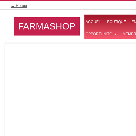
Skip
← Retour
to
content
ACCUEIL
BOUTIQUE
E
FARMASHOP
OPPORTUNITÉ
MEMBR