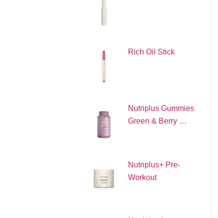
Rich Oil Stick
Nutriplus Gummies
Green & Berry …
Nutriplus+ Pre-
Workout