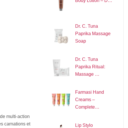
Body Lotion – D…
Dr. C. Tuna
Paprika Massage
Soap
Dr. C. Tuna
Paprika Ritual:
Massage …
Farmasi Hand
Creams –
Complete…
de multi-action
es carnations et
Lip Stylo