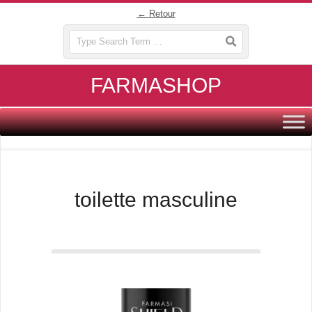
Skip
← Retour
to
Search
content
FARMASHOP
Primary
Navigation
Menu
toilette masculine