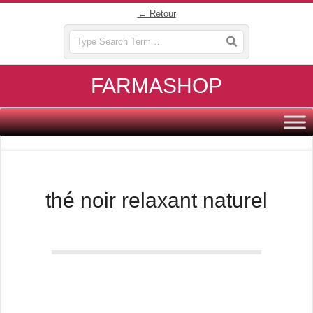
Skip
← Retour
to
Search
content
FARMASHOP
Primary
Navigation
Menu
thé noir relaxant naturel