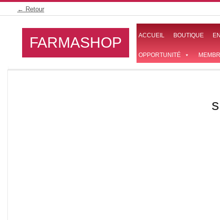
Skip
← Retour
to
content
ACCUEIL
BOUTIQUE
E
FARMASHOP
OPPORTUNITÉ
MEMBR
s