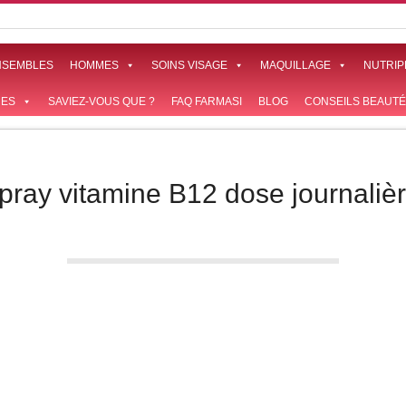
NSEMBLES
HOMMES
SOINS VISAGE
MAQUILLAGE
NUTRIP
ES
SAVIEZ-VOUS QUE ?
FAQ FARMASI
BLOG
CONSEILS BEAUTÉ
pray vitamine B12 dose journaliè