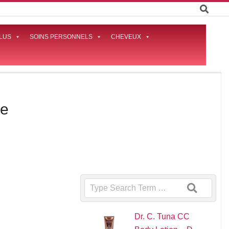
LUS
SOINS PERSONNELS
CHEVEUX
Prima
Naviga
Menu
re
Search
Dr. C. Tuna CC