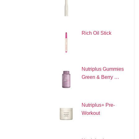
Rich Oil Stick
Nutriplus Gummies
Green & Berry …
Nutriplus+ Pre-
Workout