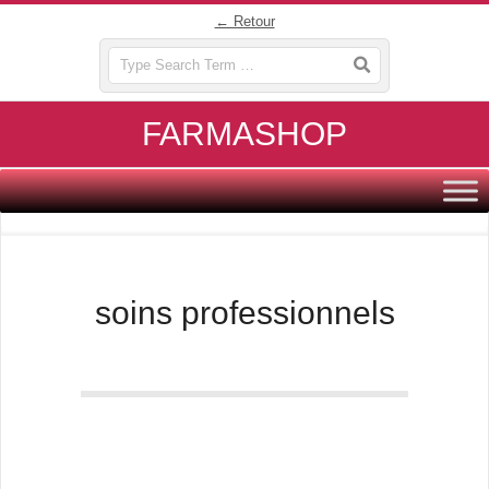
Skip
← Retour
to
Search
content
FARMASHOP
Primary
Navigation
Menu
soins professionnels