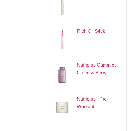
Rich Oil Stick
Nutriplus Gummies
Green & Berry …
Nutriplus+ Pre-
Workout