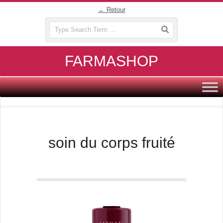
Skip
← Retour
to
Search
content
FARMASHOP
Primary
Navigation
Menu
soin du corps fruité