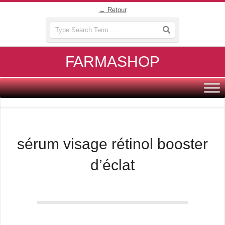
Skip
← Retour
to
Search
content
FARMASHOP
Primary
Navigation
Menu
sérum visage rétinol booster
d’éclat