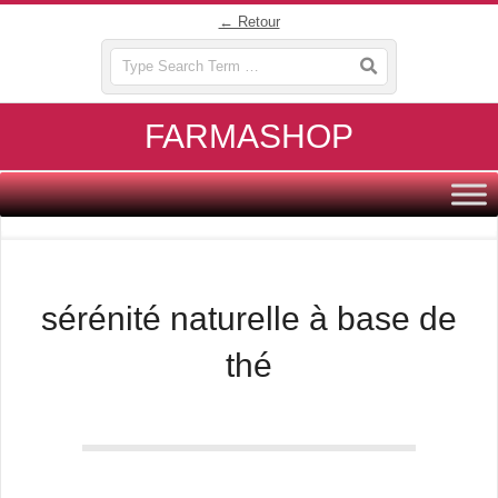
Skip
← Retour
to
Search
content
FARMASHOP
Primary
Navigation
Menu
sérénité naturelle à base de
thé