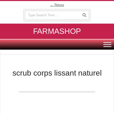
Skip
← Retour
to
Search
content
FARMASHOP
Primary
Navigation
Menu
scrub corps lissant naturel