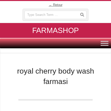
Skip
← Retour
to
Search
content
FARMASHOP
Primary
Navigation
Menu
royal cherry body wash
farmasi