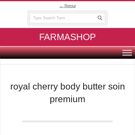
Skip
← Retour
to
Search
content
FARMASHOP
Primary
Navigation
Menu
royal cherry body butter soin
premium