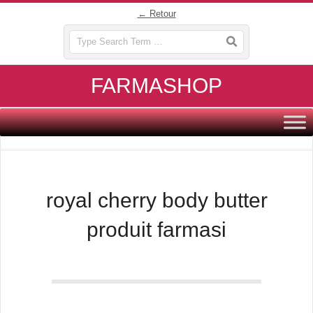
Skip
← Retour
to
Search
content
FARMASHOP
Primary
Navigation
Menu
royal cherry body butter
produit farmasi