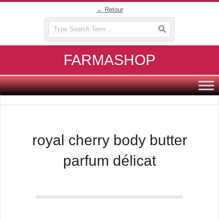
Skip
← Retour
to
Search
content
FARMASHOP
Primary
Navigation
Menu
royal cherry body butter
parfum délicat