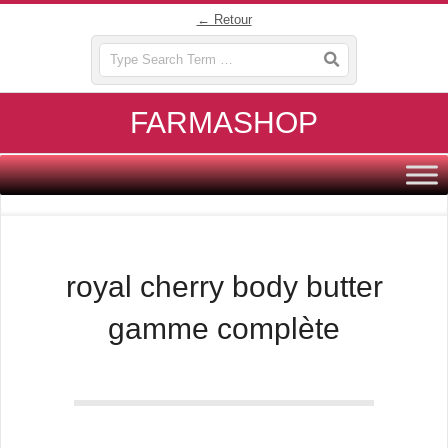
Skip
← Retour
to
Search
content
FARMASHOP
Primary
Navigation
Menu
royal cherry body butter
gamme complète