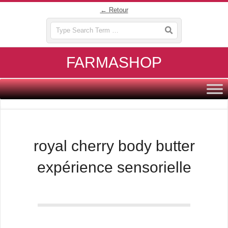
Skip
← Retour
to
Search
content
FARMASHOP
Primary
Navigation
Menu
royal cherry body butter
expérience sensorielle