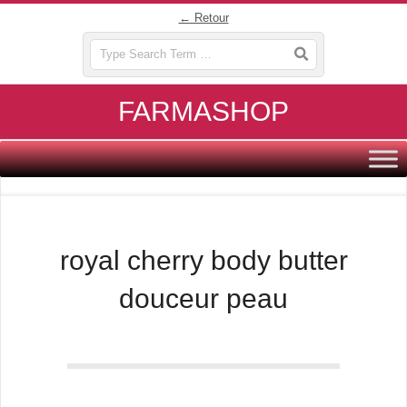
Skip
← Retour
to
Search
content
FARMASHOP
Primary
Navigation
Menu
royal cherry body butter
douceur peau