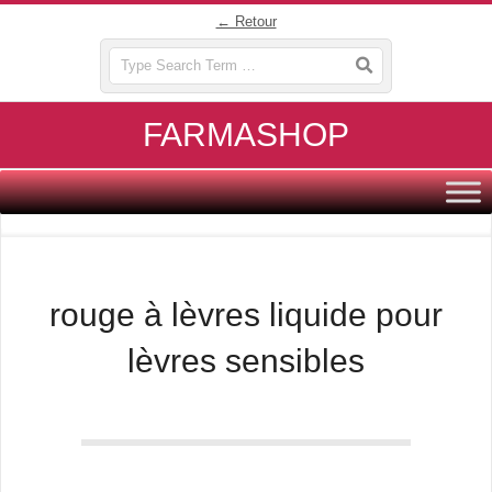
Skip
← Retour
to
Search
content
FARMASHOP
Primary
Navigation
Menu
rouge à lèvres liquide pour
lèvres sensibles