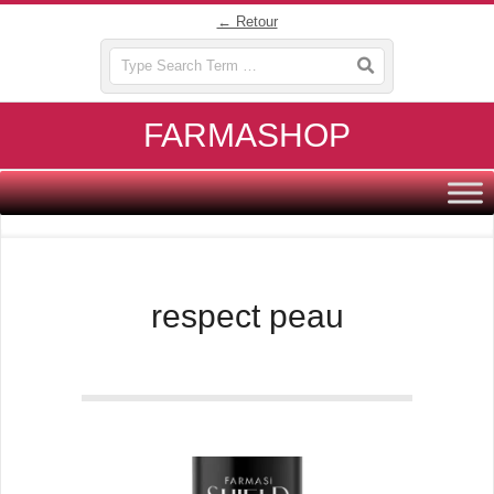
Skip
← Retour
to
Search
content
FARMASHOP
Primary
Navigation
Menu
respect peau