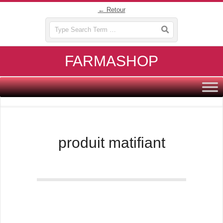
Skip
← Retour
to
Search
content
FARMASHOP
Primary
Navigation
Menu
produit matifiant