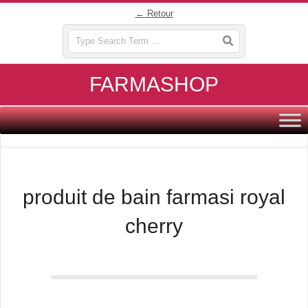
Skip
← Retour
to
Search
content
FARMASHOP
Primary
Navigation
Menu
produit de bain farmasi royal
cherry