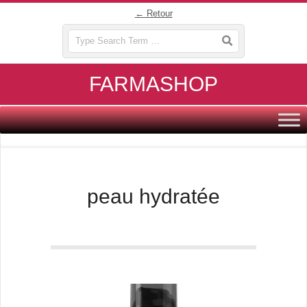
Skip
← Retour
to
Search
content
FARMASHOP
Primary
Navigation
Menu
peau hydratée