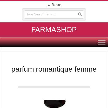
Skip
← Retour
to
Search
content
FARMASHOP
Primary
Navigation
Menu
parfum romantique femme