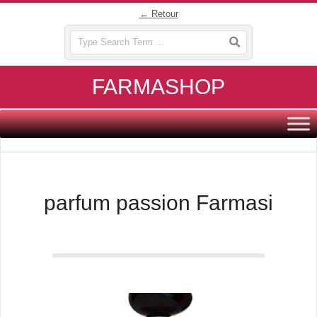
Skip
← Retour
to
Search
content
FARMASHOP
Primary
Navigation
Menu
parfum passion Farmasi