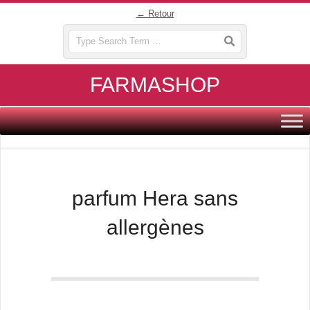
Skip
← Retour
to
Search
content
FARMASHOP
Primary
Navigation
Menu
parfum Hera sans
allergènes