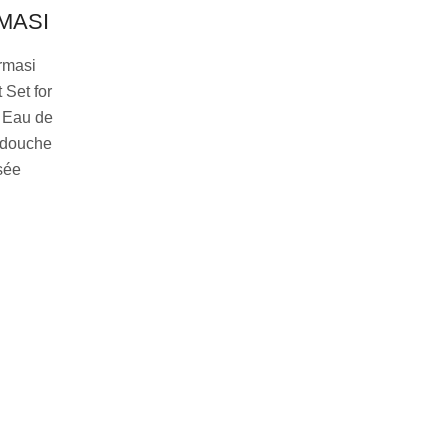
RMASI
rmasi
 Set for
 Eau de
l douche
sée