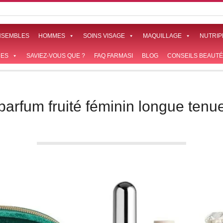
NSEMBLES
HOMMES
SOINS VISAGE
MAQUILLAGE
NUTRIP
ES
SAVIEZ-VOUS QUE ?
FAQ FARMASI
BLOG
CONSEILS BEAUTÉ
parfum fruité féminin longue tenu