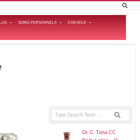
LUS
SOINS PERSONNELS
CHEVEUX
Prima
Naviga
Menu
e
Search
Dr. C. Tuna CC