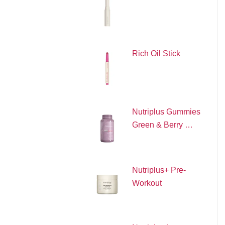
Rich Oil Stick
Nutriplus Gummies
Green & Berry …
Nutriplus+ Pre-
Workout