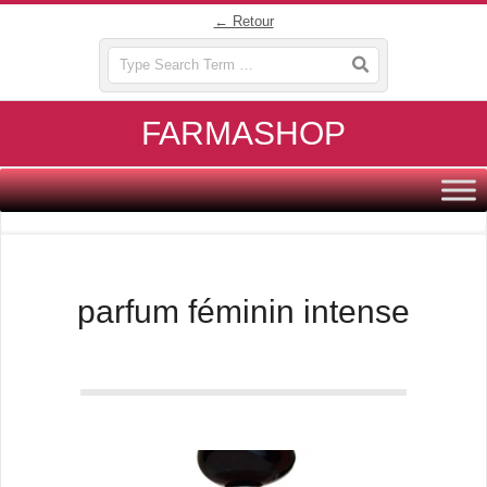
Skip
← Retour
to
Search
content
FARMASHOP
Primary
Navigation
Menu
parfum féminin intense