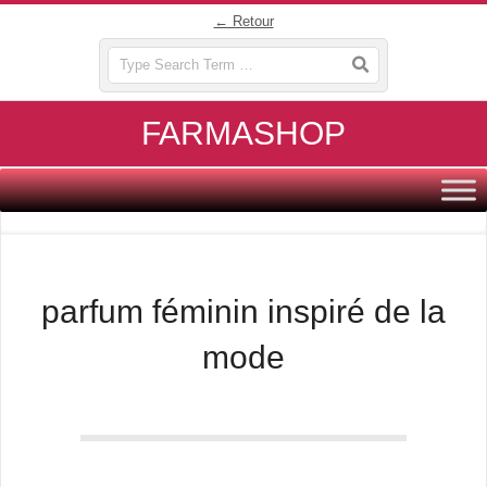
Skip
← Retour
to
Search
content
FARMASHOP
Primary
Navigation
Menu
parfum féminin inspiré de la
mode