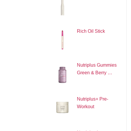
Rich Oil Stick
Nutriplus Gummies
Green & Berry …
Nutriplus+ Pre-
Workout