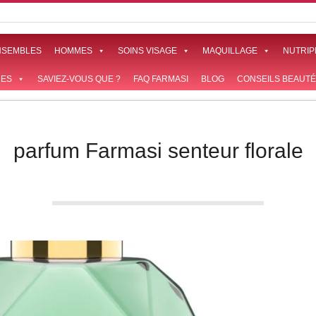
NSEMBLES
HOMMES
SOINS VISAGE
MAQUILLAGE
NUTRIP
ES
SAVIEZ-VOUS QUE ?
FAQ FARMASI
BLOG
CONSEILS BEAUTÉ
parfum Farmasi senteur florale