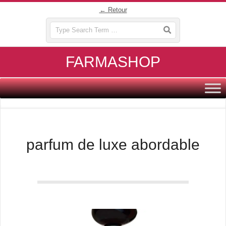
Skip
← Retour
to
Search
content
FARMASHOP
Primary
Navigation
Menu
parfum de luxe abordable