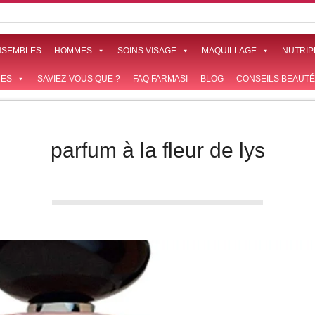
NSEMBLES
HOMMES
SOINS VISAGE
MAQUILLAGE
NUTRIP
ES
SAVIEZ-VOUS QUE ?
FAQ FARMASI
BLOG
CONSEILS BEAUTÉ
parfum à la fleur de lys