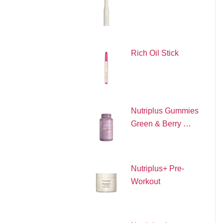
Rich Oil Stick
Nutriplus Gummies
Green & Berry …
Nutriplus+ Pre-
Workout