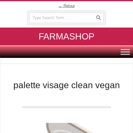
Skip
← Retour
to
Search
content
FARMASHOP
Primary
Navigation
Menu
palette visage clean vegan