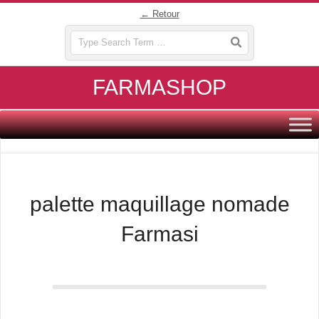
Skip
← Retour
to
Search
content
FARMASHOP
Primary
Navigation
Menu
palette maquillage nomade
Farmasi