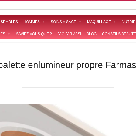
NSEMBLES
HOMMES
SOINS VISAGE
MAQUILLAGE
NUTRIP
ES
SAVIEZ-VOUS QUE ?
FAQ FARMASI
BLOG
CONSEILS BEAUTÉ
palette enlumineur propre Farmas