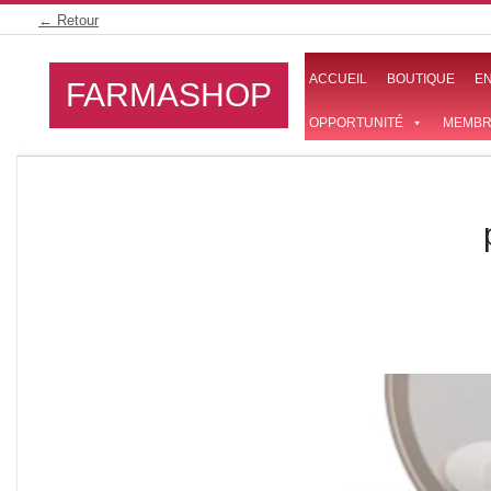
Skip
← Retour
to
content
ACCUEIL
BOUTIQUE
E
FARMASHOP
OPPORTUNITÉ
MEMBR