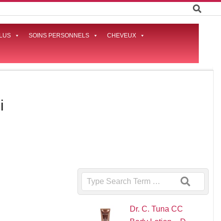
LUS
SOINS PERSONNELS
CHEVEUX
Prima
Naviga
Menu
i
Search
Dr. C. Tuna CC