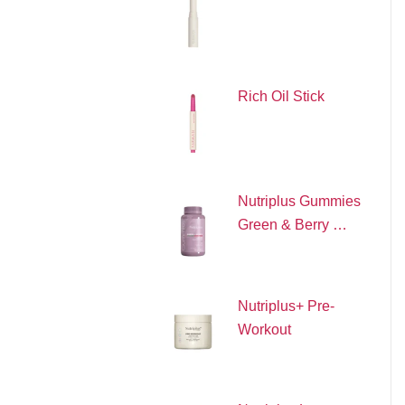
Rich Oil Stick
Nutriplus Gummies
Green & Berry …
Nutriplus+ Pre-
Workout