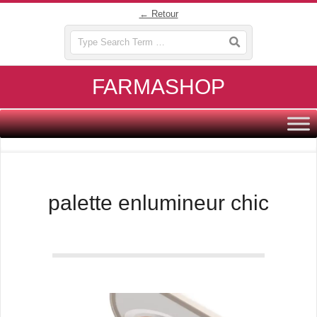
Skip
← Retour
to
Search
content
FARMASHOP
Primary
Navigation
Menu
palette enlumineur chic