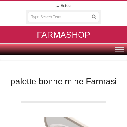
Skip
← Retour
to
Search
content
FARMASHOP
Primary
Navigation
Menu
palette bonne mine Farmasi