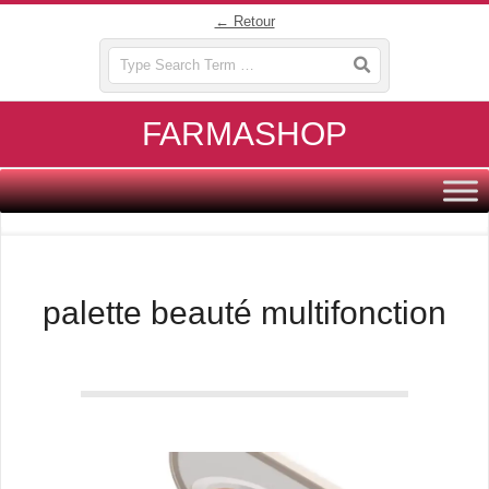
Skip
← Retour
to
Search
content
FARMASHOP
Primary
Navigation
Menu
palette beauté multifonction