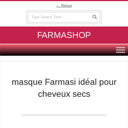
Skip
← Retour
to
Search
content
FARMASHOP
Primary
Navigation
Menu
masque Farmasi idéal pour
cheveux secs